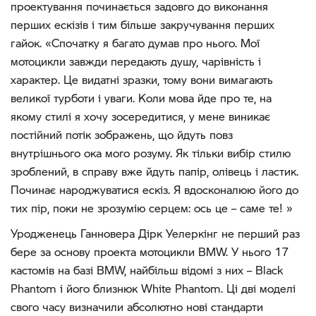
проектування починається задовго до виконання
перших ескізів і тим більше закручування перших
гайок. «Спочатку я багато думав про нього. Мої
мотоцикли завжди передають душу, чарівність і
характер. Це видатні зразки, тому вони вимагають
великої турботи і уваги. Коли мова йде про те, на
якому стилі я хочу зосередитися, у мене виникає
постійний потік зображень, що йдуть повз
внутрішнього ока мого розуму. Як тільки вибір стилю
зроблений, в справу вже йдуть папір, олівець і ластик.
Починає народжуватися ескіз. Я вдосконалюю його до
тих пір, поки не зрозумію серцем: ось це – саме те! »
Уродженець Ганновера Дірк Уелеркінг не перший раз
бере за основу проекта мотоцикли BMW. У нього 17
кастомів на базі BMW, найбільш відомі з них – Black
Phantom і його близнюк White Phantom. Ці дві моделі
свого часу визначили абсолютно нові стандарти