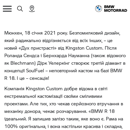
Мюнхен, 18 січня 2021 року. Безпомилковий дизайн,
який радикально відрізняється від всіх інших, – це
новий «Дух пристрасті» від Kingston Custom. Після
Роланда Сендса і Бернхарда Науманна (також відомого
як Blechmann) Дірк Уелеркінг створює третій діамант в
концепції SoulFuel – неповторний кастом на базі BMW
R 18. І це – сенсація!
Компанія Kingston Custom добре відома в світі
екстремальної кастомізації своїми сміливими
проектами. Але тих, хто чекав серйозного втручання в
механіку донора, чекає розчарування. «BMW R 18
ідеальний. Я залишив залізо таким, яке воно є. Рама на
100% оригінальна, і вона настільки красива і складна,