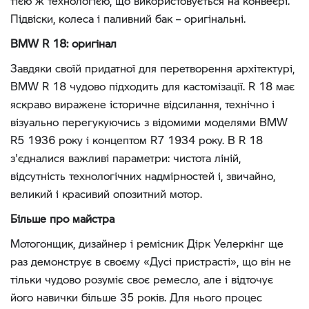
тією ж технологією, що використовується на конвеєрі.
Підвіски, колеса і паливний бак – оригінальні.
BMW R 18: оригінал
Завдяки своїй придатної для перетворення архітектурі,
BMW R 18 чудово підходить для кастомізації. R 18 має
яскраво виражене історичне відсилання, технічно і
візуально перегукуючись з відомими моделями BMW
R5 1936 року і концептом R7 1934 року. В R 18
з'єдналися важливі параметри: чистота ліній,
відсутність технологічних надмірностей і, звичайно,
великий і красивий опозитний мотор.
Більше про майстра
Мотогонщик, дизайнер і ремісник Дірк Уелеркінг ще
раз демонструє в своєму «Дусі пристрасті», що він не
тільки чудово розуміє своє ремесло, але і відточує
його навички більше 35 років. Для нього процес