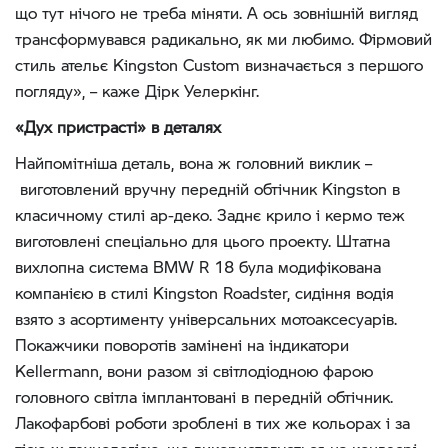
що тут нічого не треба міняти. А ось зовнішній вигляд
трансформувався радикально, як ми любимо. Фірмовий
стиль ательє Kingston Custom визначається з першого
погляду», – каже Дірк Уелеркінг.
«Дух пристрасті» в деталях
Найпомітніша деталь, вона ж головний виклик –
виготовлений вручну передній обтічник Kingston в
класичному стилі ар-деко. Заднє крило і кермо теж
виготовлені спеціально для цього проекту. Штатна
вихлопна система BMW R 18 була модифікована
компанією в стилі Kingston Roadster, сидіння водія
взято з асортименту універсальних мотоаксесуарів.
Покажчики поворотів замінені на індикатори
Kellermann, вони разом зі світлодіодною фарою
головного світла імплантовані в передній обтічник.
Лакофарбові роботи зроблені в тих же кольорах і за