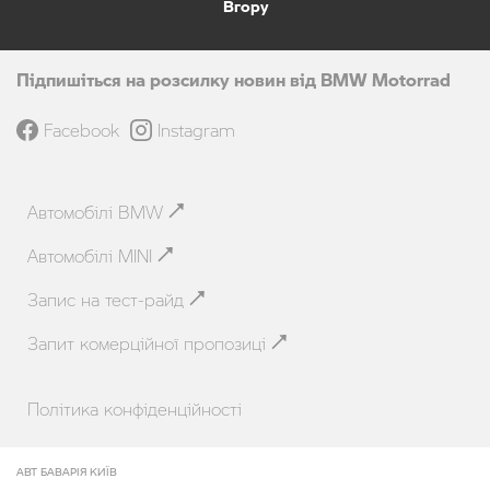
Вгору
Підпишіться на розсилку новин від BMW Motorrad
Facebook
Instagram
Автомобілі BMW
Автомобілі MINI
Запис на тест-райд
Запит комерційної пропозиці
Політика конфіденційності
АВТ БАВАРІЯ КИЇВ