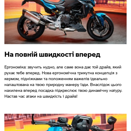
На повній швидкості вперед
Ергономіка: звучить нудно, але саме вона дає той драйв, який
рухає тебе вперед. Нова ергономічна трикутна концепція з
кермом, підніжками та положенням важелів ідеально
налаштована на твою природну манеру їзди. Внаслідок цього
нахилена вперед посадка підкреслює твою динамічну натуру.
Настав час атаки на швидкість і драйв!