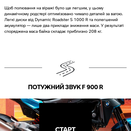
Щоб полювання на віражі було ще легшим, у цьому
динамічному родстері оптимізовано чимало деталей за вагою.
Легкі диски від Dynamic Roadster S 1000 R та полегшений
акумулятор — лише два приклади зниження маси. У результаті
споряджена маса байка складає приблизно 208 кг.
ПОТУЖНИЙ ЗВУК F 900 R
СТАРТ