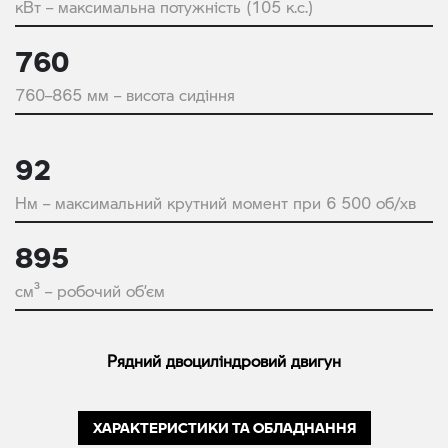
кВт – максимальна потужність (105 к.с.)
760
760–865 мм – висота сидіння
92
Нм – максимальний крутний момент при 6 500 об/хв
895
см³ – робочий об’єм
Рядний двоциліндровий двигун
ХАРАКТЕРИСТИКИ ТА ОБЛАДНАННЯ