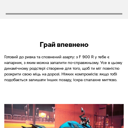
Грай впевнено
Готовий до ривка та сповнений азарту: з F 900 R у тебе є
напарник, з яким можна запалити по-справжньому. Усе в цьому
динамічному родстері створене для того, щоб ти міг повністю
розкрити свою міць на дорозі. Ніяких компромісів: якщо тобі
подобається залишати інших позаду, іскра спалахне миттєво.