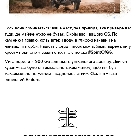
І ось вона починається: ваша наступна пригода, яка приведе вас
туди, де майже ніхто не буває. Окрім вас і вашого GS. По
камінню і гравію, крізь вітер і воду, в глибокі канави і на
найвищі пагорби. Радість у серці, пісок між зубами, адреналін у
крові – повністю у вашій стихії та у потоці
#SpiritOfGS.
Ми створили F 900 GS для цього унікального досвіду. Двигун,
кузов – все було оптимізовано таким чином, щоб він був
максимально потужним і водночас легким. Ось він – ваш
ідеальний Enduro.