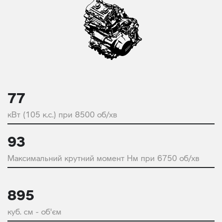
77
кВт (105 к.с.) при 8500 об/хв
93
Максимальний крутний момент Нм при 6750 об/хв
895
куб. см - об'єм