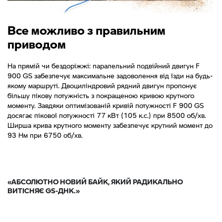
Все можливо з правильним
приводом
На прямій чи бездоріжжі: паралельний подвійний двигун F
900 GS забезпечує максимальне задоволення від їзди на будь-
якому маршруті. Двоциліндровий рядний двигун пропонує
більшу пікову потужність з покращеною кривою крутного
моменту. Завдяки оптимізованій кривій потужності F 900 GS
досягає пікової потужності 77 кВт (105 к.с.) при 8500 об/хв.
Ширша крива крутного моменту забезпечує крутний момент до
93 Нм при 6750 об/хв.
«АБСОЛЮТНО НОВИЙ БАЙК, ЯКИЙ РАДИКАЛЬНО
ВИТІСНЯЄ GS-ДНК.»