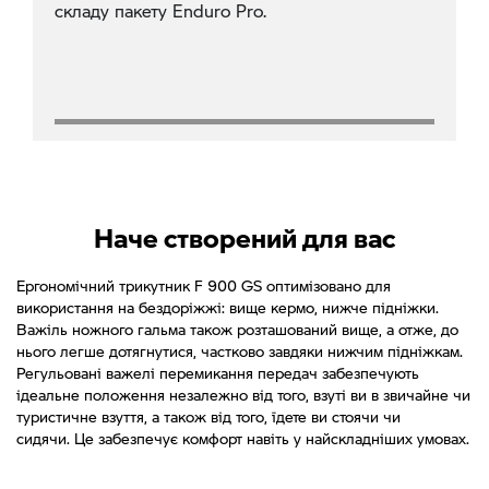
складу пакету Enduro Pro.
Наче створений для вас
Ергономічний трикутник F 900 GS оптимізовано для
використання на бездоріжжі: вище кермо, нижче підніжки.
Важіль ножного гальма також розташований вище, а отже, до
нього легше дотягнутися, частково завдяки нижчим підніжкам.
Регульовані важелі перемикання передач забезпечують
ідеальне положення незалежно від того, взуті ви в звичайне чи
туристичне взуття, а також від того, їдете ви стоячи чи
сидячи. Це забезпечує комфорт навіть у найскладніших умовах.