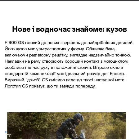
Нове і водночас знайоме: кузов
F 900 GS готовий до нових звершень до найдрібніших деталей.
Його кузов має ультраспортивну форму. Обшивка бака,
включаючи радіаторну решітку, виглядає надзвичайно тонкою.
Накладки на раму створюють хороший контакт з мотоциклом,
особливо під час руху в положенні стоячи. Вітрове скло в
стандартній комплектації має ідеальний розмір для Enduro.
Виразний "дзьоб" GS сміливо веде до твоєї наступної мети.
Логотип GS показує, що ти завжди попереду.