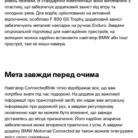
рівень безпеки. В стандартній комплектації вони виготовлені з
пластику, що забезпечує додатковий захист від вітру та
погодних умов. Для водіїв, орієнтованих на активний
відпочинок, особливо F 900 GS Trophy, додатковий захист
забезпечують металеві накладки на ручках Enduro. Завдяки
опціональній підготовці для навігаційних пристроїв, на
мотоцикл можна надійно встановити навігатор BMW або інші
пристрої, такі як екшн-камера.
Мета завжди перед очима
Навігатор ConnectedRide чітко відображає все, що вам
потрібно знати під час подорожі. На додаток до важливої
інформації про транспортний засіб, він надає вам актуальну
інформацію про дорожній рух, а завдяки регулярному
оновленню карт ви можете бути впевнені, що завжди
дістанетесь до місця призначення. Його надійне апаратне
забезпечення може впоратися практично з усім. А завдяки
додатку BMW Motorrad Connected ви також можете інтегрувати
вміст свого смартфона.