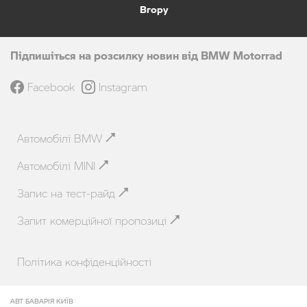
Вгору
Підпишіться на розсилку новин від BMW Motorrad
Facebook
Instagram
Автомобілі BMW
Автомобілі MINI
Запис на тест-райд
Запит комерційної пропозиці
Політика конфіденційності
АВТ БАВАРІЯ КИЇВ