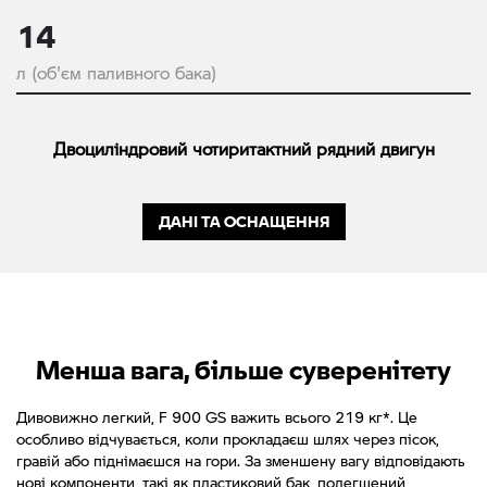
14
л (об'єм паливного бака)
Двоциліндровий чотиритактний рядний двигун
ДАНІ ТА ОСНАЩЕННЯ
Менша вага, більше суверенітету
Дивовижно легкий, F 900 GS важить всього 219 кг*. Це
особливо відчувається, коли прокладаєш шлях через пісок,
гравій або піднімаєшся на гори. За зменшену вагу відповідають
нові компоненти, такі як пластиковий бак, полегшений