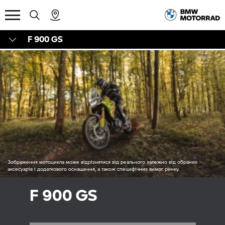
F 900 GS
Зображення мотоцикла може відрізнятися від реального залежно від обраних
аксесуарів і додаткового оснащення, а також специфічних вимог ринку.
F 900 GS