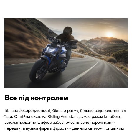
Все під контролем
Більше зосередженості, більше ритму, більше задоволення від
їзди. Опційна система Riding Assistant думає разом із тобою,
автоматизований шифтер забезпечує плавне перемикання
передач, а вузька фара з фірмовим денним світлом і опційним