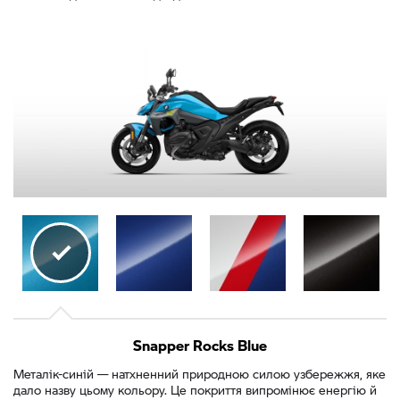
Snapper Rocks Blue
Металік-синій — натхненний природною силою узбережжя, яке
дало назву цьому кольору. Це покриття випромінює енергію й