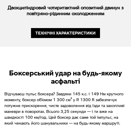
Двохциліндровий чотиритактний опозитний двинун з
повітряно-рідинним охолодженням
ТЕХНІЧНІ ХАРАКТЕРИСТИКИ
Боксерський удар на будь-якому
асфальті
Відчуваєш пульс боксера? Завдяки 145 к.с. і 149 Нм крутного
моменту, боксер об’ємом 1 300 см³ у R 1300 R забезпечує
потужне прискорення, чисте задоволення від їзди та захопливі
маневри в поворотах. Всього 3,25 секунди — і ти вже на
швидкості 100 км/год. Цей боксер дає саме той імпульс, на
який чекають його шанувальники — на будь-якому маршруті.