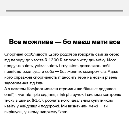
Все можливе — бо маєш мати все
Спортивні особливості цього родстера говорять самі за себе:
від переду до хвоста R 1300 R втілює чисту динаміку. Його
продуктивність, унікальність і гнучкість дозволяють тобі
повністю реалізувати себе — без жодних компромісів. Адже
його справжня спортивність підносить тебе на новий рівень
задоволення від їзди.
А з пакетом Комфорт можеш отримати ще більше: додаткові
опції, як-от підігрів сидіння, підігрів ручок і система контролю
тиску в шинах (RDC), роблять його ідеальним супутником
навіть у найдовшій подорожі. Ми визначили межі — ти
вирішуєш, у якому напрямку їхати.