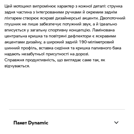
Цей мотоцикл випромінює характер з кожної деталі: струнка
задня частина з інтегрованими ручками й окремим заднім
ліхтарем створює яскраві дизайнерські акценти. Двопоточний
глушник не лише забезпечує потужний звук, а й ідеально
вписується у загальну спортивну концепцію. Ламінована
центральна кришка та повітряні дефлектори є яскравими
акцентами дизайну, а широкий задній 190-міліметровий
шинний профіль, вставка сидіння та кришка паливного бака
надають незабутньої присутності на дорозі.
Справжня продуктивність, що виглядає саме так, як
відчувається.
Пакет Dynamiс