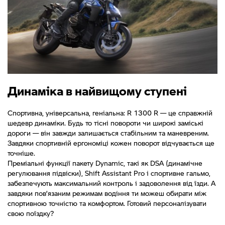
Динаміка в найвищому ступені
Спортивна, універсальна, геніальна: R 1300 R — це справжній
шедевр динаміки. Будь то тісні повороти чи широкі заміські
дороги — він завжди залишається стабільним та маневреним.
Завдяки спортивній ергономіці кожен поворот відчувається ще
точніше.
Преміальні функції пакету Dynamic, такі як DSA (динамічне
регулювання підвіски), Shift Assistant Pro і спортивне гальмо,
забезпечують максимальний контроль і задоволення від їзди. А
завдяки пов’язаним режимам водіння ти можеш обирати між
спортивною точністю та комфортом. Готовий персоналізувати
свою поїздку?