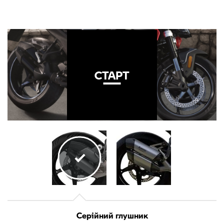
СТАРТ
СТАРТ
Серійний глушник