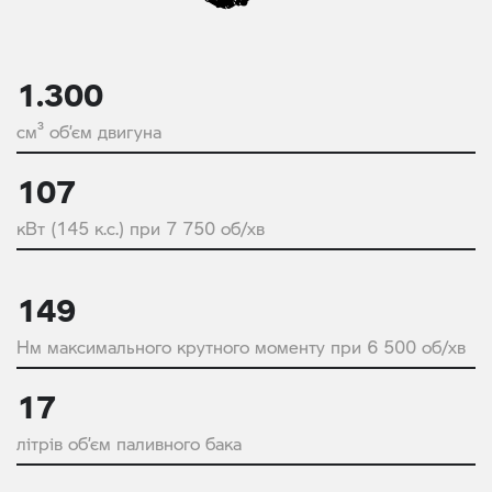
1.300
см³ об’єм двигуна
107
кВт (145 к.с.) при 7 750 об/хв
149
Нм максимального крутного моменту при 6 500 об/хв
17
літрів об’єм паливного бака