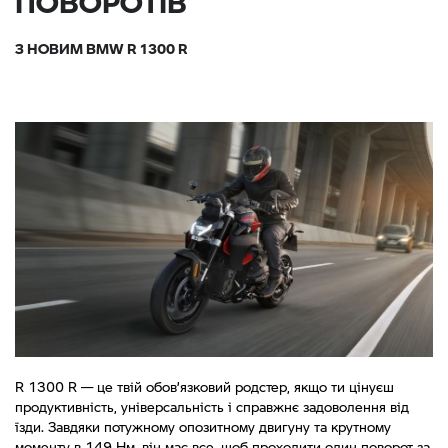
ПОВОРОТІВ
З НОВИМ BMW R 1300 R
R 1300 R — це твій обов’язковий родстер, якщо ти цінуєш
продуктивність, універсальність і справжнє задоволення від
їзди. Завдяки потужному опозитному двигуну та крутному
моменту в 149 Нм, він має все, щоб проходити один поворот за