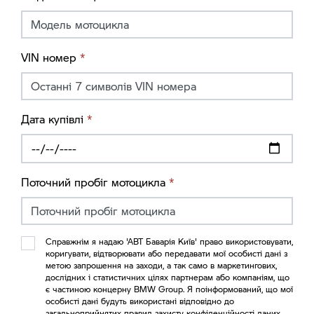
VIN номер
*
Дата купівлі
*
Поточний пробіг мотоцикла
*
Справжнім я надаю 'АВТ Баварія Київ' право використовувати,
коригувати, відтворювати або передавати мої особисті дані з
метою запрошення на заходи, а так само в маркетингових,
дослідних і статистичних цілях партнерам або компаніям, що
є частиною концерну BMW Group. Я поінформований, що мої
особисті дані будуть використані відповідно до
загальноприйнятих правил захисту конфіденційності даних.