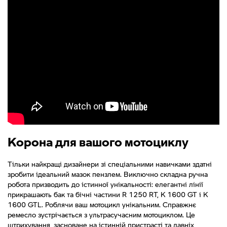
Корона для вашого мотоциклу
Тільки найкращі дизайнери зі спеціальними навичками здатні
зробити ідеальний мазок пензлем. Виключно складна ручна
робота призводить до істинної унікальності: елегантні лінії
прикрашають бак та бічні частини R 1250 RT, K 1600 GT і K
1600 GTL. Роблячи ваш мотоцикл унікальним. Справжнє
ремесло зустрічається з ультрасучасним мотоциклом. Це
штрихування, засноване на істинній пристрасті та давніх