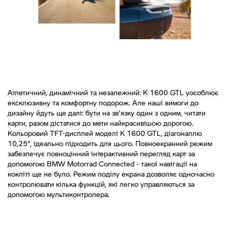
Атлетичний, динамічний та незалежний: K 1600 GTL уособлює
ексклюзивну та комфортну подорож. Але наші вимоги до
дизайну йдуть ще далі: бути на зв'язку один з одним, читати
карти, разом дістатися до мети найкрасивішою дорогою.
Кольоровий TFT-дисплей моделі K 1600 GTL, діагоналлю
10,25“, ідеально підходить для цього. Повноекранний режим
забезпечує повноцінний інтерактивний перегляд карт за
допомогою BMW Motorrad Connected - такої навігації на
кокпіті ще не було. Режим поділу екрана дозволяє одночасно
контролювати кілька функцій, які легко управляються за
допомогою мультиконтролера.