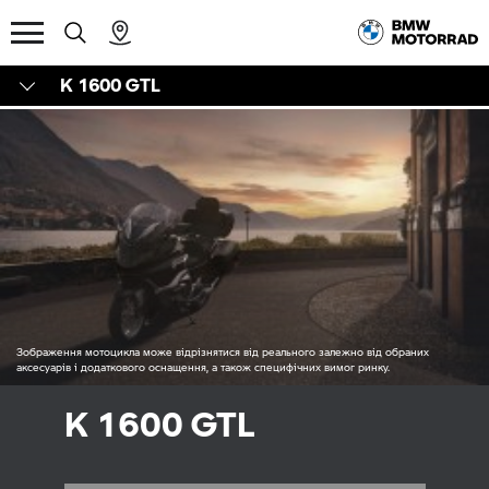
K 1600 GTL
Зображення мотоцикла може відрізнятися від реального залежно від обраних
аксесуарів і додаткового оснащення, а також специфічних вимог ринку.
K 1600 GTL