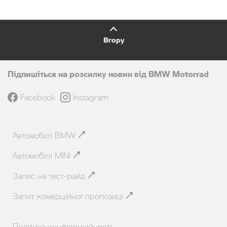
Вгору
Підпишіться на розсилку новин від BMW Motorrad
Facebook
Instagram
Автомобілі BMW
Автомобілі MINI
Запис на тест-райд
Запит комерційної пропозиці
Політика конфіденційності