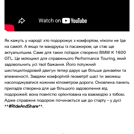
Як кажуть у народі: хто подорожує з комфортом, ніколи не їде
на самоті. А якщо ти мандруєш із пасажиром, це стає ще
актуальнішим. Саме для таких поїздок створено BMW K 1600
GTL. Це мотоцикл для справжнього Performance Touring, який
задовольнить усі твої бажання. Його потужний
шестициліндровий двигун тепер дарує ще більше динаміки та
впевненості. Завдяки комфортній геометрії шасі ти зможеш
насолоджуватися кожним кілометром дороги. Оновлена панель
приладів створена для ще більшого задоволення від
подорожей: вона повністю орієнтована на взаємодію з тобою.
Адже справжня подорож починається ще до старту – у дусі
**
#RideAndShare
**.