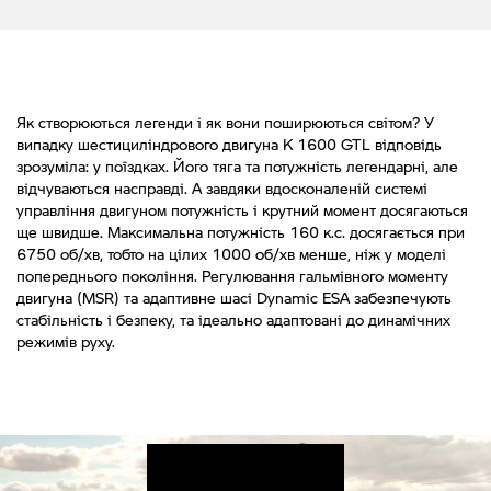
Як створюються легенди і як вони поширюються світом? У
випадку шестициліндрового двигуна K 1600 GTL відповідь
зрозуміла: у поїздках. Його тяга та потужність легендарні, але
відчуваються насправді. А завдяки вдосконаленій системі
управління двигуном потужність і крутний момент досягаються
ще швидше. Максимальна потужність 160 к.с. досягається при
6750 об/хв, тобто на цілих 1000 об/хв менше, ніж у моделі
попереднього покоління. Регулювання гальмівного моменту
двигуна (MSR) та адаптивне шасі Dynamic ESA забезпечують
стабільність і безпеку, та ідеально адаптовані до динамічних
режимів руху.