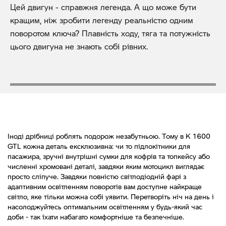
Цей двигун - справжня легенда. А що може бути
кращим, ніж зробити легенду реальністю одним
поворотом ключа? Плавність ходу, тяга та потужність
цього двигуна не знають собі рівних.
Іноді дрібниці роблять подорож незабутньою. Тому в K 1600
GTL кожна деталь ексклюзивна: чи то підлокітники для
пасажира, зручні внутрішні сумки для кофрів та топкейсу або
численні хромовані деталі, завдяки яким мотоцикл виглядає
просто сліпуче. Завдяки повністю світлодіодній фарі з
адаптивним освітленням поворотів вам доступне найкраще
світло, яке тільки можна собі уявити. Перетворіть ніч на день і
насолоджуйтесь оптимальним освітленням у будь-який час
доби - так їхати набагато комфортніше та безпечніше.