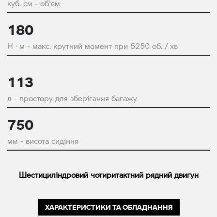
куб. см - об'єм
180
Н · м - макс. крутний момент при 5250 об. / хв
113
л - простору для зберігання багажу
750
мм - висота сидіння
Шестициліндровий чотиритактний рядний двигун
ХАРАКТЕРИСТИКИ ТА ОБЛАДНАННЯ