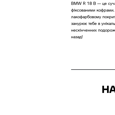
BMW R 18 B — це сучас
фіксованими кофрами. 
лакофарбовому покритт
занурює тебе в унікал
нескінченних подороже
назад!
Н