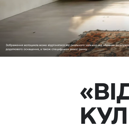
Зображення мотоцикла може відрізнятися від реального залежно від обраних аксесуарів
додаткового оснащення, а також специфічних вимог ринку.
«ВІ
КУЛ