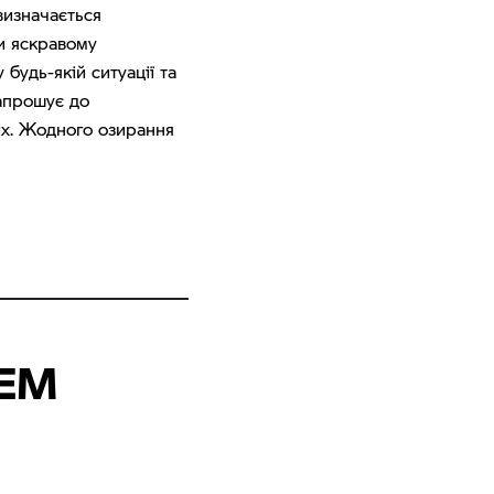
визначається
и яскравому
будь-якій ситуації та
запрошує до
іх. Жодного озирання
ЕМ