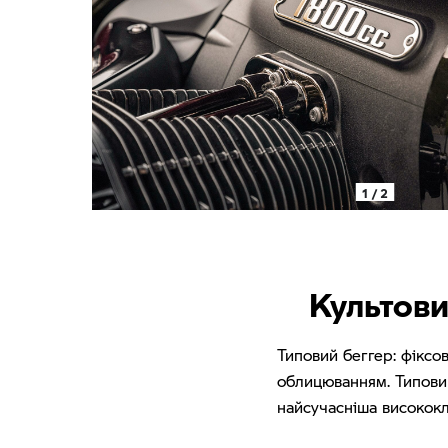
1 / 2
Культови
Типовий беггер: фіксов
облицюванням. Типовий
найсучасніша висококл