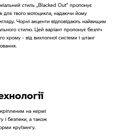
міальний стиль „Blacked Out“ пропонує
я для твого мотоцикла, надаючи йому
игляду. Чорні акценти відповідають найвищим
льного стилю. Цей варіант пропонує безліч
го хрому - від вихлопної системи і штанг
ювання.
ехнології
акріпленим на кермі
у і безпеки, а також
орми круїзингу.