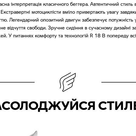
на інтерпретація класичного беггера. Автентичний стиль 
Екстравертні мотоциклісти вміло привертають увагу завдяк
ю. Легендарний опозитний двигун забезпечує потужність у 
ьне відчуття свободи. Зручне сидіння в сучасному дизайні 
й. У питаннях комфорту та технологій R 18 B попереду вс
АСОЛОДЖУЙСЯ СТИЛ