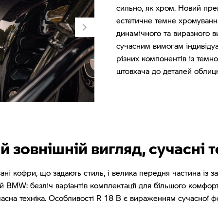
сильно, як хром. Новий пре
естетичне темне хромуванн
динамічного та виразного в
сучасним вимогам індивідуа
різних компонентів із темно
штовхача до деталей облиц
й зовнішній вигляд, сучасні т
ані кофри, що задають стиль, і велика передня частина із з
 BMW: безліч варіантів комплектації для більшого комфорт
асна техніка. Особливості R 18 B є вираженням сучасної ф