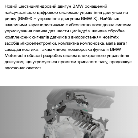
Новий шестициліндровий двигун BMW оснащений
найсучаснішою цифровою системою управління двигуном на
ринку (BMS-X = управління двигуном BMW X). Найбільш
важливими характеристиками є абсолютно послідовна система
уприскування палива для шести циліндрів, швидка обробка
комплексних сигналів датчиків з використанням новітніх
засобів мікроелектроніки, компактна компоновка, мала вага і
самодіагностика. Таким чином, новаторська функція BMW
Motorrad в області розробок систем електронного управління
двигуном, що утримується протягом тривалого часу, продовжує
вдосконалюватися.