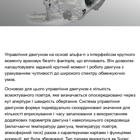
Управління двигуном на основі альфа-n з інтерфейсом крутного
моменту враховує безліч факторів, що впливають. Він дозволяє
налаштовувати заданий крутний момент і роботу двигуна з
урахуванням чутливості до широкого спектру обмежуючих
умов.
Основою для цього управління двигуном є кількість
всмоктуваного повітря, яке визначається опосередковано через
кут апертури і швидкість обертання. Система управління
двигуном формує індивідуально скоординовані значення для
кількості вприскування і часу запалювання з використанням
додаткових параметрів двигуна і навколишнього середовища
(включаючи температуру двигуна, температуру повітря,
атмосферний тиск) разом з характерними картами і функціями
корекції, які були збережені. Тип палива вказується як Super