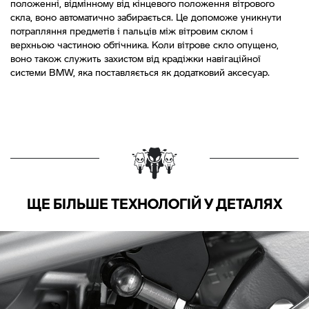
положенні, відмінному від кінцевого положення вітрового
скла, воно автоматично забирається. Це допоможе уникнути
потрапляння предметів і пальців між вітровим склом і
верхньою частиною обтічника. Коли вітрове скло опущено,
воно також служить захистом від крадіжки навігаційної
системи BMW, яка поставляється як додатковий аксесуар.
ЩЕ БІЛЬШЕ ТЕХНОЛОГІЙ У ДЕТАЛЯХ