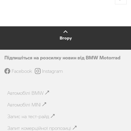
Вгору
Підпишіться на розсилку новин від BMW Motorrad
Facebook
Instagram
Автомобілі BMW
Автомобілі MINI
Запис на тест-райд
Запит комерційної пропозиці