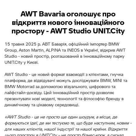
AWT Bavaria оголошує про
відкриття нового інноваційного
простору - AWT Studio UNIT.City
15 травня 2025 р. АВТ Баварія, офіційний імпортер BMW
Group, Aston Martin, ALPINA та INEOS в Україні, відкрив AWT
Studio - новий простір, розташований в інноваційному парку
UNIT.City у Києві.
AWT Studio - це новий формат взаємодії з клієнтами, гнучка
платформа, де відвідувачі можуть досліджувати BMW, MINI та
BMW Motorrad за допомогою візуального, цифрового та
лайфстайл-досвіду. Цей інноваційний простір дозволяє
презентувати нові моделі, технології та філософію бренду в
динамічному та цікавому середовищі.
«AWT Studio - це не просто ще один шоурум, а місце, де
формуються ідеї, де ми тестуємо те, що буде наступним, новим -
для наших клієнтів, нашої індустрії та нашої країни. Відкриття
цього простору в
UNIT.City – не просто бізнес-крок, а сигнал