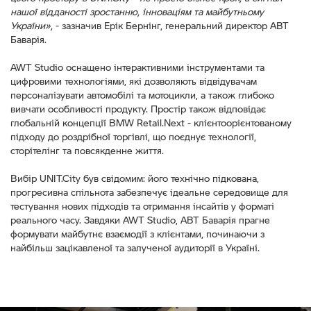
нашої відданості зростанню, інноваціям та майбутньому
України»,
- зазначив Ерік Бернінг, генеральний директор АВТ
Баварія.
AWT Studio оснащено інтерактивними інструментами та
цифровими технологіями, які дозволяють відвідувачам
персоналізувати автомобілі та мотоцикли, а також глибоко
вивчати особливості продукту. Простір також відповідає
глобальній концепції BMW Retail.Next - клієнтоорієнтованому
підходу до роздрібної торгівлі, що поєднує технології,
сторітелінг та повсякденне життя.
Вибір UNIT.City був свідомим: його технічно підкована,
прогресивна спільнота забезпечує ідеальне середовище для
тестування нових підходів та отримання інсайтів у форматі
реального часу. Завдяки AWT Studio, АВТ Баварія прагне
формувати майбутнє взаємодії з клієнтами, починаючи з
найбільш зацікавленої та залученої аудиторії в Україні.