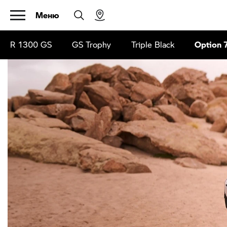
Меню
R 1300 GS
GS Trophy
Triple Black
Option 