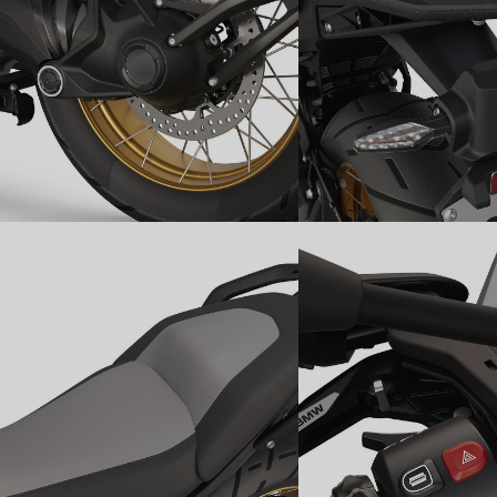
Стильний зовнішній вигляд:
золоті диски з
Покращена безпека: