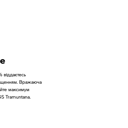
ше
% віддаєтесь
нащенням. Вражаюча
майте максимум
GS Tramuntana.