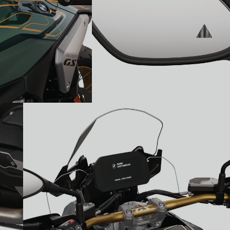
Підвищена безпека водіння:
асистент водіння Riding