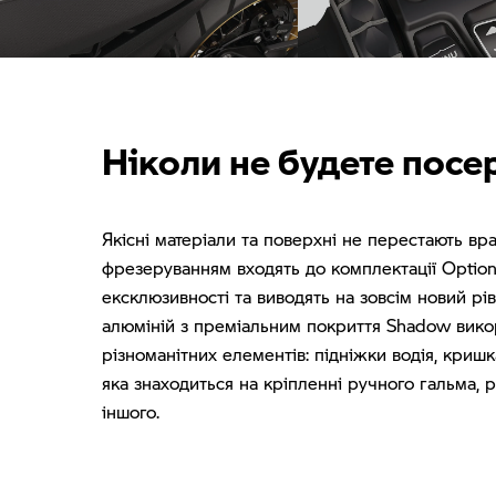
перехресними спицями
радар
Ніколи не будете посе
Якісні матеріали та поверхні не перестають вра
фрезеруванням входять до комплектації Optio
ексклюзивності та виводять на зовсім новий р
Максимальний комфорт: для
алюміній з преміальним покриття Shadow викор
Вас і Вашого пасажира
Витонченість: фрезе
різноманітних елементів: підніжки водія, криш
яка знаходиться на кріпленні ручного гальма, р
іншого.