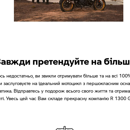
авжди претендуйте на біль
ь недостатньо, ви звикли отримувати більше та на всі 100
Ви заслуговуєте на ідеальний мотоцикл з першокласним ос
стетика. Відправтесь у подорож всього свого життя та отри
ті. Увесь цей час Вам складе прекрасну компанію R 1300 