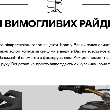
 ВИМОГЛИВИХ РАЙД
во підкреслюють золоті акценти. Коли у Ваших руках опини
жаючі золоті колеса за спицями виведуть Вас на зовсім нови
різноманітні елементи з фрезеруванням. Кожен елемент пі
 руху. Всі деталі не просто відповідають очікуванням, вони