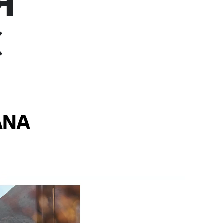
Я
Є
ANA