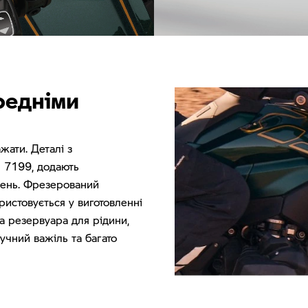
Унікальні акценти: Option 719
редніми
жати. Деталі з
n 7199, додають
івень. Фрезерований
Магніт для поглядів: інші
истовується у виготовленні
ровані деталі
фрезеровані деталі
ка резервуара для рідини,
учний важіль та багато