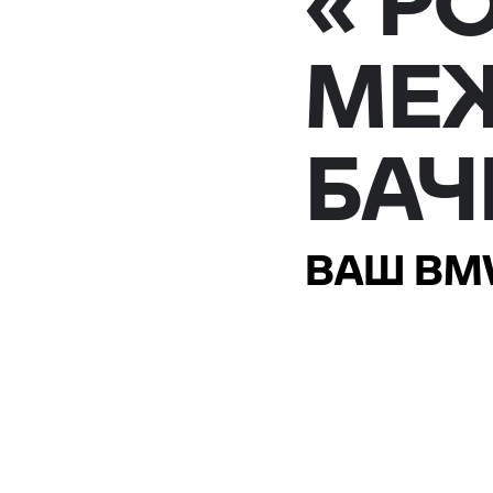
« Р
МЕЖ
БАЧ
ВАШ BMW