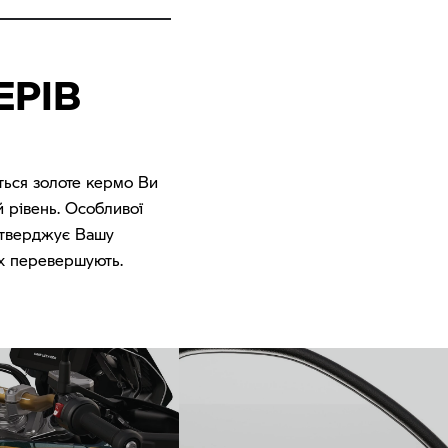
ЕРІВ
ться золоте кермо Ви
й рівень. Особливої
дтверджує Вашу
 їх перевершують.