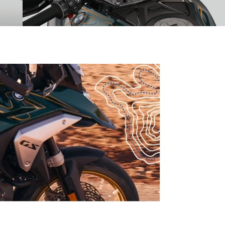
Assistant
Справжній ексклюзив: золотисте кермо