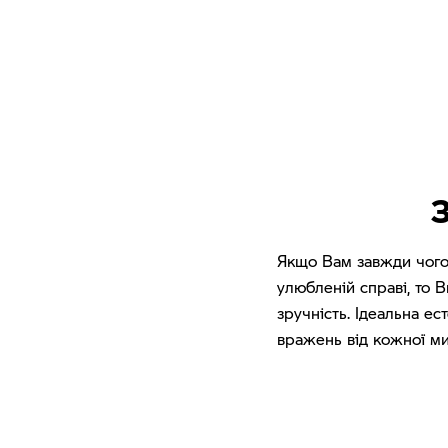
З
Якщо Вам завжди чогос
улюбленій справі, то 
зручність. Ідеальна е
вражень від кожної ми