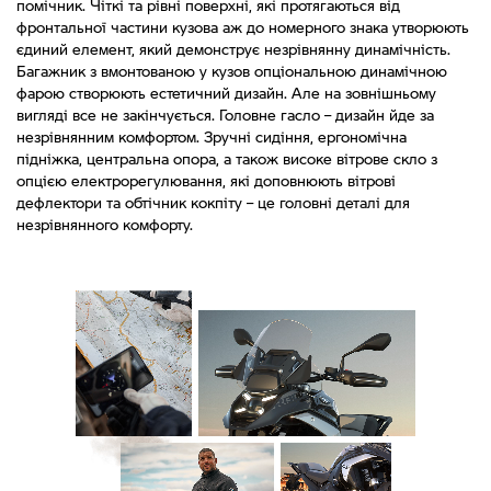
помічник. Чіткі та рівні поверхні, які протягаються від
фронтальної частини кузова аж до номерного знака утворюють
єдиний елемент, який демонструє незрівнянну динамічність.
Багажник з вмонтованою у кузов опціональною динамічною
фарою створюють естетичний дизайн. Але на зовнішньому
вигляді все не закінчується. Головне гасло – дизайн йде за
незрівнянним комфортом. Зручні сидіння, ергономічна
підніжка, центральна опора, а також високе вітрове скло з
опцією електрорегулювання, які доповнюють вітрові
дефлектори та обтічник кокпіту – це головні деталі для
незрівнянного комфорту.