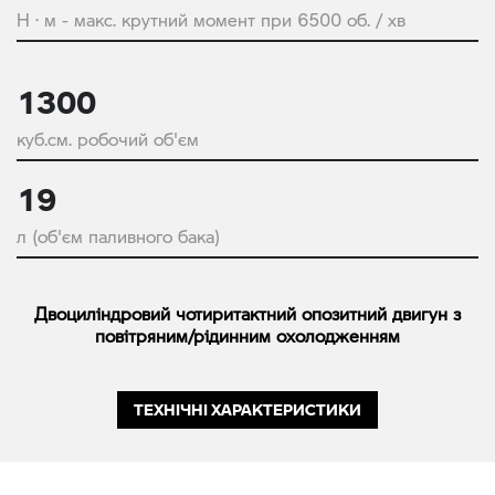
Н · м - макс. крутний момент при 6500 об. / хв
1300
куб.см. робочий об'єм
19
л (об'єм паливного бака)
Двоциліндровий чотиритактний опозитний двигун з
повітряним/рідинним охолодженням
ТЕХНІЧНІ ХАРАКТЕРИСТИКИ