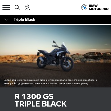
Triple Black
Зображення мотоцикла може відрізнятися від реального залежно від обраних
аксесуарів і додаткового оснащення, а також специфічних вимог ринку.
R 1300 GS
TRIPLE BLACK